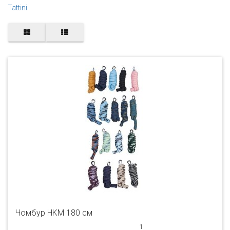
Tattini
Чомбур HKM 180 см
1